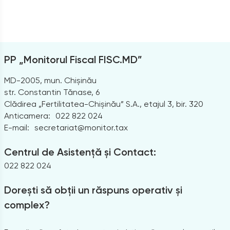
PP „Monitorul Fiscal FISC.MD”
MD-2005, mun. Chișinău
str. Constantin Tănase, 6
Clădirea „Fertilitatea-Chișinău” S.A., etajul 3, bir. 320
Anticamera:
022 822 024
E-mail:
secretariat@monitor.tax
Centrul de Asistență și Contact:
022 822 024
Dorești să obții un răspuns operativ și
complex?