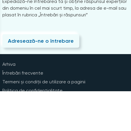
Expediază-ne întrebarea ta și obține răspunsul experților
din domeniu în cel mai scurt timp, la adresa de e-mail sau
plasat în rubrica „Întrebări și răspunsuri”
Adresează-ne o întrebare
Arhiva
Întrebări frecvente
Termeni și condiții de utilizare a paginii
Politica de confidențialitate
Instrucțiuni pentru ștergerea contului
Abonare la Newsline