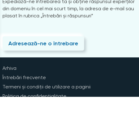
Expediază-ne întrebarea ta și obține răspunsul experților
din domeniu în cel mai scurt timp, la adresa de e-mail sau
plasat în rubrica „Întrebări și răspunsuri”
Adresează-ne o întrebare
Arhiva
Întrebări frecvente
Termeni și condiții de utilizare a paginii
Politica de confidențialitate
Instrucțiuni pentru ștergerea contului
Abonare la Newsline