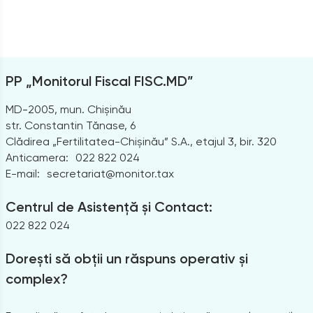
PP „Monitorul Fiscal FISC.MD”
MD-2005, mun. Chișinău
str. Constantin Tănase, 6
Clădirea „Fertilitatea-Chișinău” S.A., etajul 3, bir. 320
Anticamera:
022 822 024
E-mail:
secretariat@monitor.tax
Centrul de Asistență și Contact:
022 822 024
Dorești să obții un răspuns operativ și
complex?