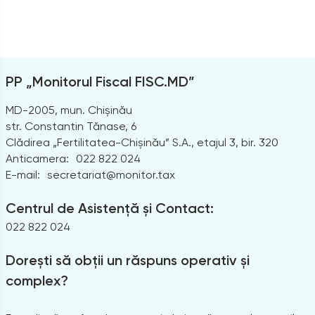
PP „Monitorul Fiscal FISC.MD”
MD-2005, mun. Chișinău
str. Constantin Tănase, 6
Clădirea „Fertilitatea-Chișinău” S.A., etajul 3, bir. 320
Anticamera:
022 822 024
E-mail:
secretariat@monitor.tax
Centrul de Asistență și Contact:
022 822 024
Dorești să obții un răspuns operativ și
complex?