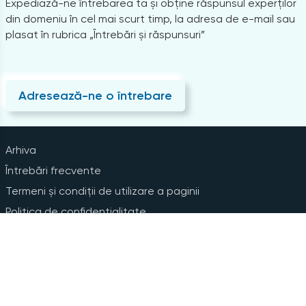
Expediază-ne întrebarea ta și obține răspunsul experților
din domeniu în cel mai scurt timp, la adresa de e-mail sau
plasat în rubrica „Întrebări și răspunsuri”
Adresează-ne o întrebare
Arhiva
Întrebări frecvente
Termeni și condiții de utilizare a paginii
Politica de confidențialitate
Instrucțiuni pentru ștergerea contului
Abonare la Newsline