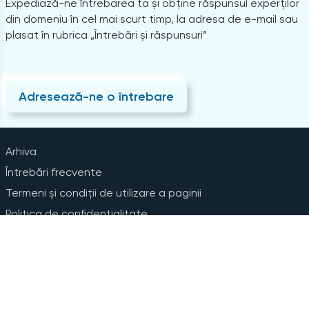
Expediază-ne întrebarea ta și obține răspunsul experților
din domeniu în cel mai scurt timp, la adresa de e-mail sau
plasat în rubrica „Întrebări și răspunsuri”
Adresează-ne o întrebare
Arhiva
Întrebări frecvente
Termeni și condiții de utilizare a paginii
Politica de confidențialitate
Instrucțiuni pentru ștergerea contului
Abonare la Newsline