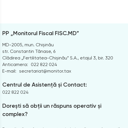
PP „Monitorul Fiscal FISC.MD”
MD-2005, mun. Chișinău
str. Constantin Tănase, 6
Clădirea „Fertilitatea-Chișinău” S.A., etajul 3, bir. 320
Anticamera:
022 822 024
E-mail:
secretariat@monitor.tax
Centrul de Asistență și Contact:
022 822 024
Dorești să obții un răspuns operativ și
complex?