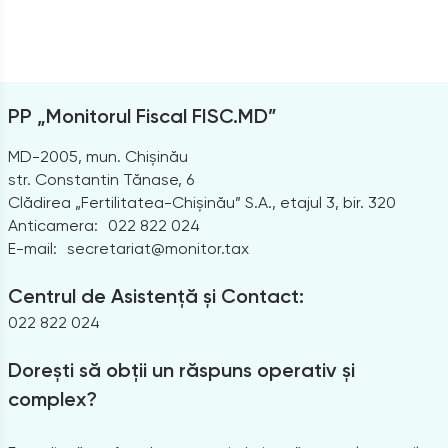
PP „Monitorul Fiscal FISC.MD”
MD-2005, mun. Chișinău
str. Constantin Tănase, 6
Clădirea „Fertilitatea-Chișinău” S.A., etajul 3, bir. 320
Anticamera:
022 822 024
E-mail:
secretariat@monitor.tax
Centrul de Asistență și Contact:
022 822 024
Dorești să obții un răspuns operativ și
complex?