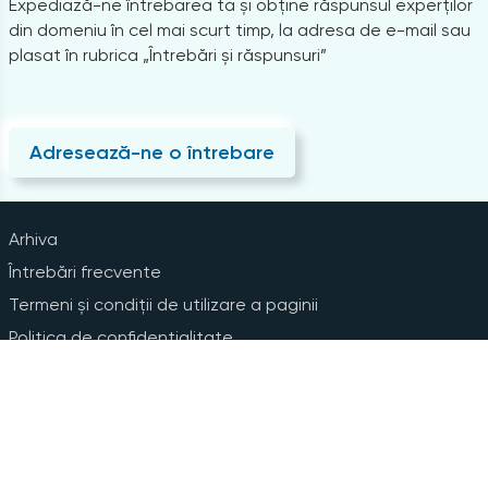
Expediază-ne întrebarea ta și obține răspunsul experților
din domeniu în cel mai scurt timp, la adresa de e-mail sau
plasat în rubrica „Întrebări și răspunsuri”
Adresează-ne o întrebare
Arhiva
Întrebări frecvente
Termeni și condiții de utilizare a paginii
Politica de confidențialitate
Instrucțiuni pentru ștergerea contului
Abonare la Newsline