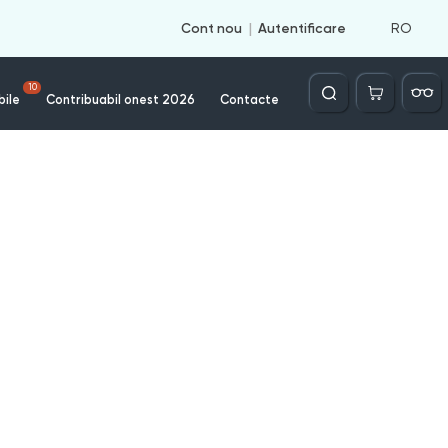
RO
Cont nou
Autentificare
Căutare
10
bile
Contribuabil onest 2026
Contacte