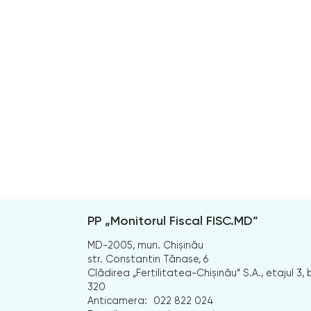
PP „Monitorul Fiscal FISC.MD”
MD-2005, mun. Chișinău
str. Constantin Tănase, 6
Clădirea „Fertilitatea-Chișinău” S.A., etajul 3, b
320
Anticamera:
022 822 024