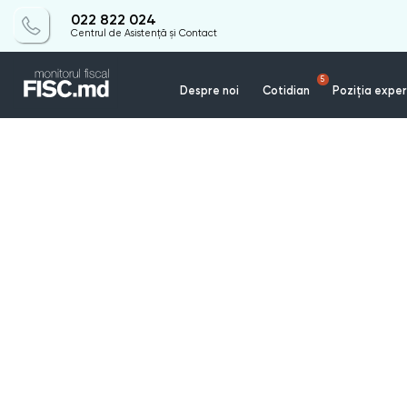
022 822 024
Centrul de Asistență și Contact
5
Despre noi
Cotidian
Poziția exper