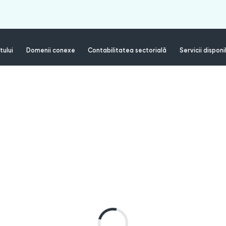
tului
Domenii conexe
Contabilitatea sectorială
Servicii disponi