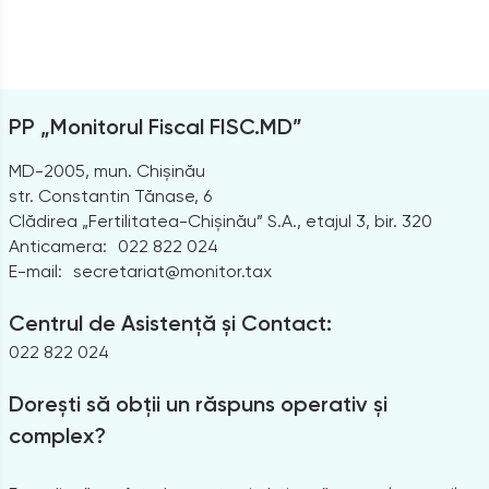
PP „Monitorul Fiscal FISC.MD”
MD-2005, mun. Chișinău
str. Constantin Tănase, 6
Clădirea „Fertilitatea-Chișinău” S.A., etajul 3, bir. 320
Anticamera:
022 822 024
E-mail:
secretariat@monitor.tax
Centrul de Asistență și Contact:
022 822 024
Dorești să obții un răspuns operativ și
complex?