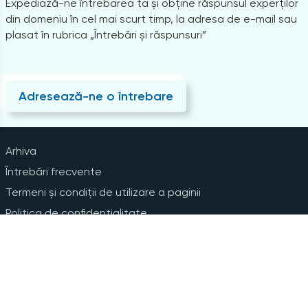
Expediază-ne întrebarea ta și obține răspunsul experților
din domeniu în cel mai scurt timp, la adresa de e-mail sau
plasat în rubrica „Întrebări și răspunsuri”
Adresează-ne o întrebare
Arhiva
Întrebări frecvente
Termeni și condiții de utilizare a paginii
Politica de confidențialitate
Instrucțiuni pentru ștergerea contului
Abonare la Newsline