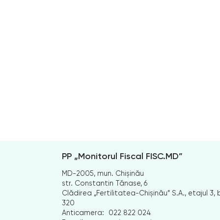
PP „Monitorul Fiscal FISC.MD”
MD-2005, mun. Chișinău
str. Constantin Tănase, 6
Clădirea „Fertilitatea-Chișinău” S.A., etajul 3, b
320
Anticamera:
022 822 024