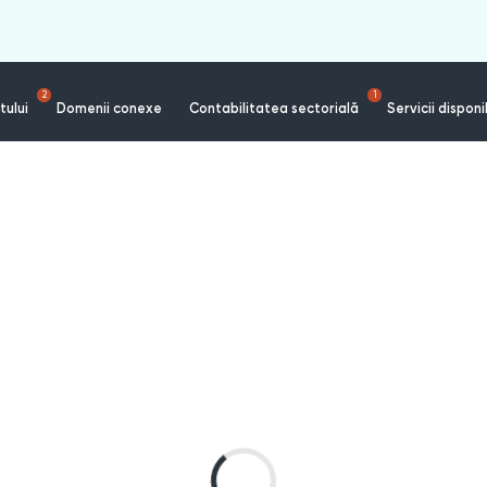
2
1
tului
Domenii conexe
Contabilitatea sectorială
Servicii disponi