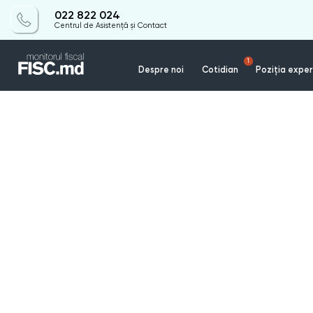
022 822 024
Centrul de Asistență și Contact
1
Despre noi
Cotidian
Poziția exper