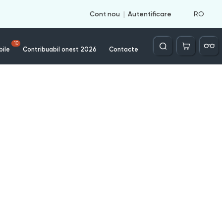
RO
Cont nou
Autentificare
Căutare
10
bile
Contribuabil onest 2026
Contacte