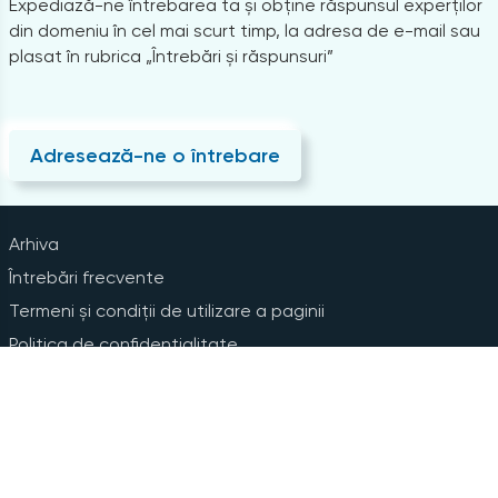
Expediază-ne întrebarea ta și obține răspunsul experților
din domeniu în cel mai scurt timp, la adresa de e-mail sau
plasat în rubrica „Întrebări și răspunsuri”
Adresează-ne o întrebare
Arhiva
Întrebări frecvente
Termeni și condiții de utilizare a paginii
Politica de confidențialitate
Instrucțiuni pentru ștergerea contului
Abonare la Newsline