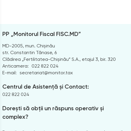
PP „Monitorul Fiscal FISC.MD”
MD-2005, mun. Chișinău
str. Constantin Tănase, 6
Clădirea „Fertilitatea-Chișinău” S.A., etajul 3, bir. 320
Anticamera:
022 822 024
E-mail:
secretariat@monitor.tax
Centrul de Asistență și Contact:
022 822 024
Dorești să obții un răspuns operativ și
complex?