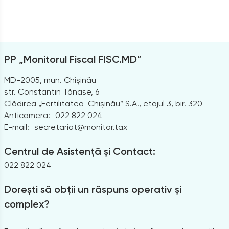
PP „Monitorul Fiscal FISC.MD”
MD-2005, mun. Chișinău
str. Constantin Tănase, 6
Clădirea „Fertilitatea-Chișinău” S.A., etajul 3, bir. 320
Anticamera:
022 822 024
E-mail:
secretariat@monitor.tax
Centrul de Asistență și Contact:
022 822 024
Dorești să obții un răspuns operativ și
complex?