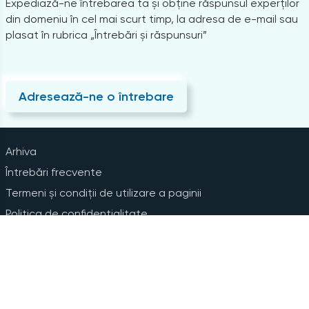
Expediază-ne întrebarea ta și obține răspunsul experților
din domeniu în cel mai scurt timp, la adresa de e-mail sau
plasat în rubrica „Întrebări și răspunsuri”
Adresează-ne o întrebare
Arhiva
Întrebări frecvente
Termeni și condiții de utilizare a paginii
Politica de confidențialitate
Instrucțiuni pentru ștergerea contului
Abonare la Newsline