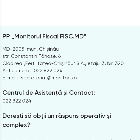
PP „Monitorul Fiscal FISC.MD”
MD-2005, mun. Chișinău
str. Constantin Tănase, 6
Clădirea „Fertilitatea-Chișinău” S.A., etajul 3, bir. 320
Anticamera:
022 822 024
E-mail:
secretariat@monitor.tax
Centrul de Asistență și Contact:
022 822 024
Dorești să obții un răspuns operativ și
complex?