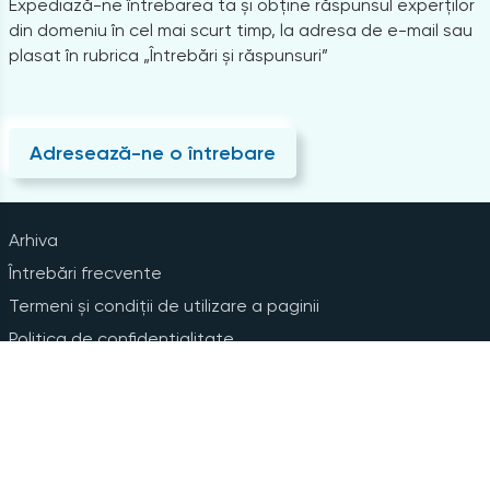
Expediază-ne întrebarea ta și obține răspunsul experților
din domeniu în cel mai scurt timp, la adresa de e-mail sau
plasat în rubrica „Întrebări și răspunsuri”
Adresează-ne o întrebare
Arhiva
Întrebări frecvente
Termeni și condiții de utilizare a paginii
Politica de confidențialitate
Instrucțiuni pentru ștergerea contului
Abonare la Newsline