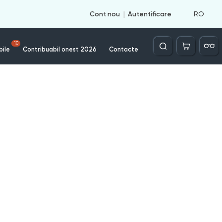
RO
Cont nou
Autentificare
Căutare
10
bile
Contribuabil onest 2026
Contacte