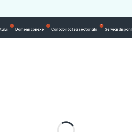
1
1
1
tului
Domenii conexe
Contabilitatea sectorială
Servicii disponi