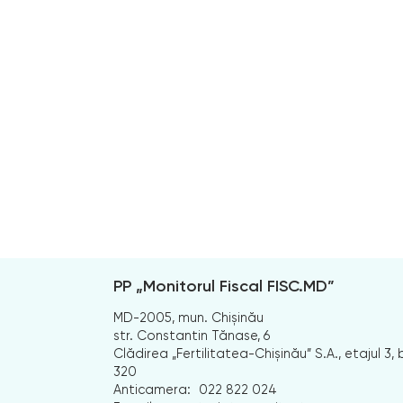
PP „Monitorul Fiscal FISC.MD”
MD-2005, mun. Chișinău
str. Constantin Tănase, 6
Clădirea „Fertilitatea-Chișinău” S.A., etajul 3, b
320
Anticamera:
022 822 024