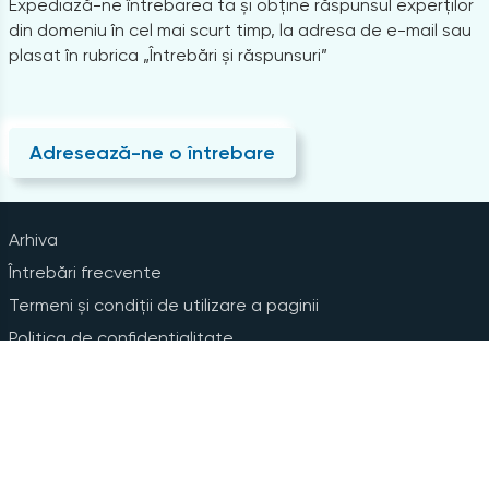
Expediază-ne întrebarea ta și obține răspunsul experților
din domeniu în cel mai scurt timp, la adresa de e-mail sau
plasat în rubrica „Întrebări și răspunsuri”
Adresează-ne o întrebare
Arhiva
Întrebări frecvente
Termeni și condiții de utilizare a paginii
Politica de confidențialitate
Instrucțiuni pentru ștergerea contului
Abonare la Newsline