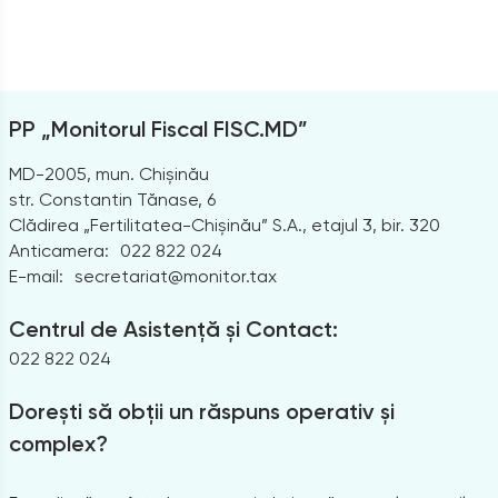
PP „Monitorul Fiscal FISC.MD”
MD-2005, mun. Chișinău
str. Constantin Tănase, 6
Clădirea „Fertilitatea-Chișinău” S.A., etajul 3, bir. 320
Anticamera:
022 822 024
E-mail:
secretariat@monitor.tax
Centrul de Asistență și Contact:
022 822 024
Dorești să obții un răspuns operativ și
complex?