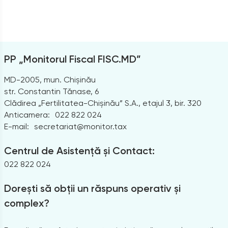
PP „Monitorul Fiscal FISC.MD”
MD-2005, mun. Chișinău
str. Constantin Tănase, 6
Clădirea „Fertilitatea-Chișinău” S.A., etajul 3, bir. 320
Anticamera:
022 822 024
E-mail:
secretariat@monitor.tax
Centrul de Asistență și Contact:
022 822 024
Dorești să obții un răspuns operativ și
complex?