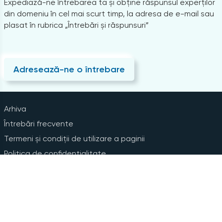
Expediază-ne întrebarea ta și obține răspunsul experților
din domeniu în cel mai scurt timp, la adresa de e-mail sau
plasat în rubrica „Întrebări și răspunsuri”
Adresează-ne o întrebare
Arhiva
Întrebări frecvente
Termeni și condiții de utilizare a paginii
Politica de confidențialitate
Instrucțiuni pentru ștergerea contului
Abonare la Newsline