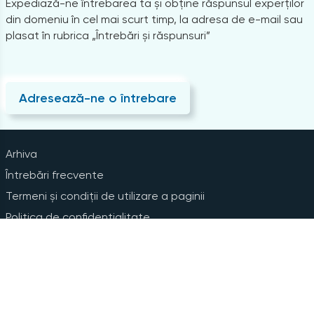
Expediază-ne întrebarea ta și obține răspunsul experților
din domeniu în cel mai scurt timp, la adresa de e-mail sau
plasat în rubrica „Întrebări și răspunsuri”
Adresează-ne o întrebare
Arhiva
Întrebări frecvente
Termeni și condiții de utilizare a paginii
Politica de confidențialitate
Instrucțiuni pentru ștergerea contului
Abonare la Newsline