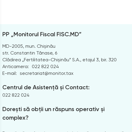
PP „Monitorul Fiscal FISC.MD”
MD-2005, mun. Chișinău
str. Constantin Tănase, 6
Clădirea „Fertilitatea-Chișinău” S.A., etajul 3, bir. 320
Anticamera:
022 822 024
E-mail:
secretariat@monitor.tax
Centrul de Asistență și Contact:
022 822 024
Dorești să obții un răspuns operativ și
complex?