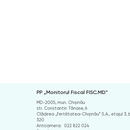
PP „Monitorul Fiscal FISC.MD”
MD-2005, mun. Chișinău
str. Constantin Tănase, 6
Clădirea „Fertilitatea-Chișinău” S.A., etajul 3, b
320
Anticamera:
022 822 024