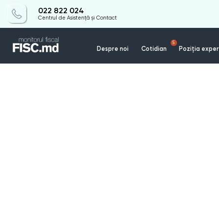
022 822 024
Centrul de Asistență și Contact
5
Despre noi
Cotidian
Poziția exper