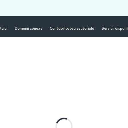
tului
Domenii conexe
Contabilitatea sectorială
Servicii disponi