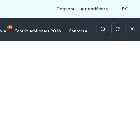
RO
Cont nou
Autentificare
Căutare
10
bile
Contribuabil onest 2026
Contacte