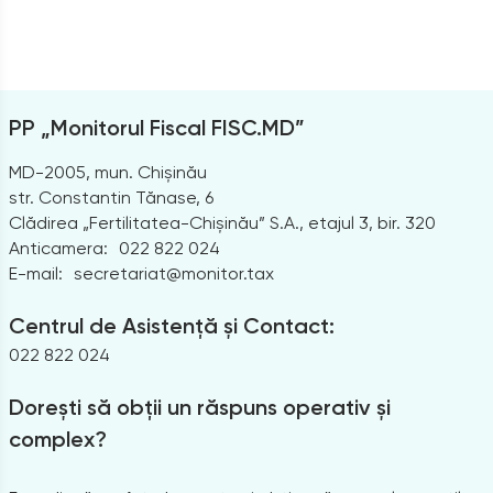
PP „Monitorul Fiscal FISC.MD”
MD-2005, mun. Chișinău
str. Constantin Tănase, 6
Clădirea „Fertilitatea-Chișinău” S.A., etajul 3, bir. 320
Anticamera:
022 822 024
E-mail:
secretariat@monitor.tax
Centrul de Asistență și Contact:
022 822 024
Dorești să obții un răspuns operativ și
complex?