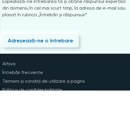
Expediază-ne întrebarea ta și obține răspunsul experților
din domeniu în cel mai scurt timp, la adresa de e-mail sau
plasat în rubrica „Întrebări și răspunsuri”
Adresează-ne o întrebare
Arhiva
Întrebări frecvente
Termeni și condiții de utilizare a paginii
Politica de confidențialitate
Instrucțiuni pentru ștergerea contului
Abonare la Newsline