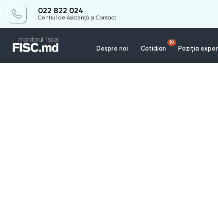
022 822 024
Centrul de Asistență și Contact
10
Despre noi
Cotidian
Poziția exper