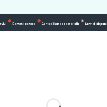
1
1
1
tului
Domenii conexe
Contabilitatea sectorială
Servicii disponi