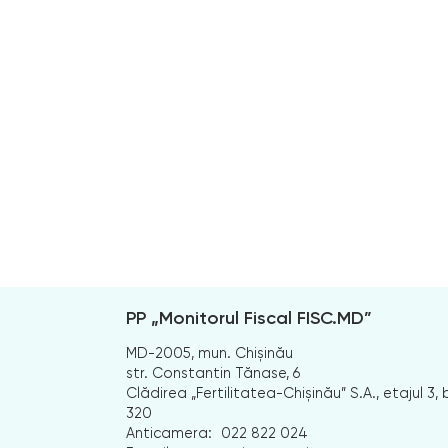
PP „Monitorul Fiscal FISC.MD”
MD-2005, mun. Chișinău
str. Constantin Tănase, 6
Clădirea „Fertilitatea-Chișinău” S.A., etajul 3, b
320
Anticamera:
022 822 024