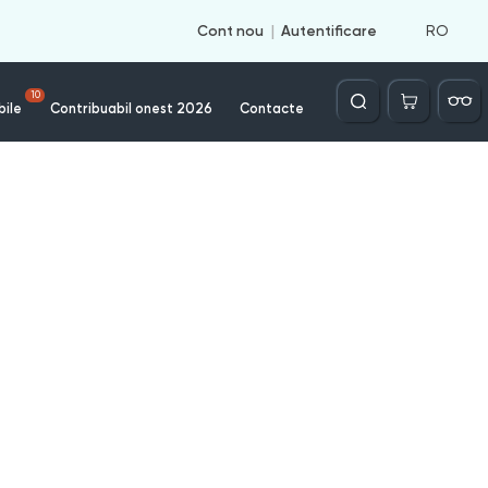
RO
Cont nou
Autentificare
Căutare
10
bile
Contribuabil onest 2026
Contacte