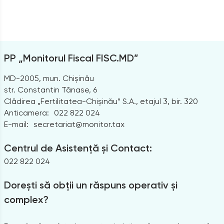
PP „Monitorul Fiscal FISC.MD”
MD-2005, mun. Chișinău
str. Constantin Tănase, 6
Clădirea „Fertilitatea-Chișinău” S.A., etajul 3, bir. 320
Anticamera:
022 822 024
E-mail:
secretariat@monitor.tax
Centrul de Asistență și Contact:
022 822 024
Dorești să obții un răspuns operativ și
complex?