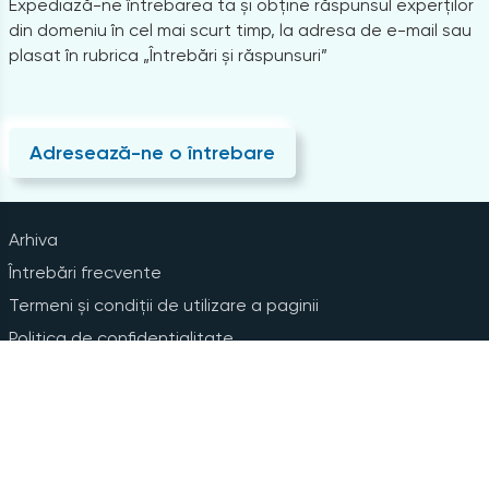
Expediază-ne întrebarea ta și obține răspunsul experților
din domeniu în cel mai scurt timp, la adresa de e-mail sau
plasat în rubrica „Întrebări și răspunsuri”
Adresează-ne o întrebare
Arhiva
Întrebări frecvente
Termeni și condiții de utilizare a paginii
Politica de confidențialitate
Instrucțiuni pentru ștergerea contului
Abonare la Newsline