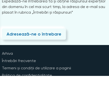
Expediază-ne întrebarea ta și obține răspunsul experților
din domeniu în cel mai scurt timp, la adresa de e-mail sau
plasat în rubrica „Întrebări și răspunsuri”
Adresează-ne o întrebare
Arhiva
Întrebări frecvente
Termeni și condiții de utilizare a paginii
Politica de confidențialitate
Instrucțiuni pentru ștergerea contului
Abonare la Newsline