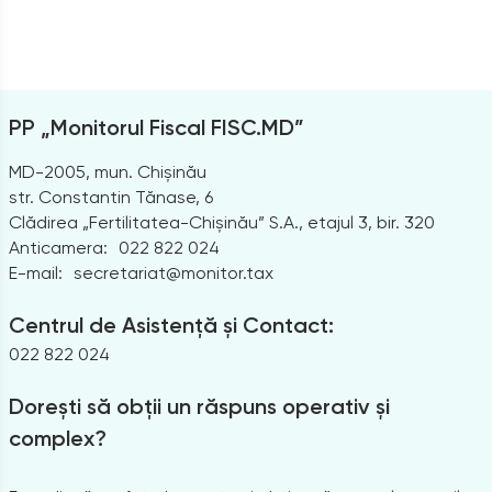
PP „Monitorul Fiscal FISC.MD”
MD-2005, mun. Chișinău
str. Constantin Tănase, 6
Clădirea „Fertilitatea-Chișinău” S.A., etajul 3, bir. 320
Anticamera:
022 822 024
E-mail:
secretariat@monitor.tax
Centrul de Asistență și Contact:
022 822 024
Dorești să obții un răspuns operativ și
complex?