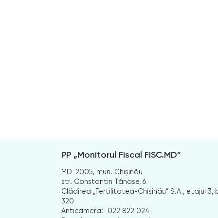
PP „Monitorul Fiscal FISC.MD”
MD-2005, mun. Chișinău
str. Constantin Tănase, 6
Clădirea „Fertilitatea-Chișinău” S.A., etajul 3, b
320
Anticamera:
022 822 024