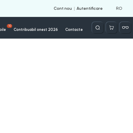
RO
Cont nou
Autentificare
Căutare
10
bile
Contribuabil onest 2026
Contacte