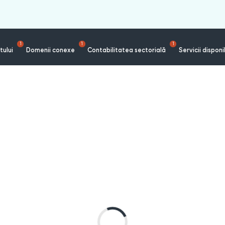
1
1
1
tului
Domenii conexe
Contabilitatea sectorială
Servicii disponi