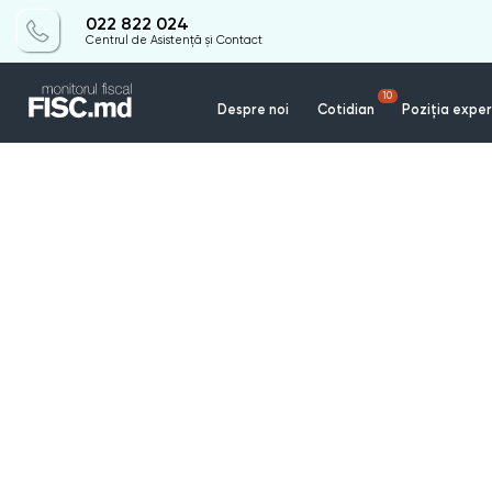
022 822 024
Centrul de Asistență și Contact
10
Despre noi
Cotidian
Poziția exper