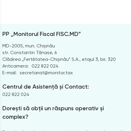
PP „Monitorul Fiscal FISC.MD”
MD-2005, mun. Chișinău
str. Constantin Tănase, 6
Clădirea „Fertilitatea-Chișinău” S.A., etajul 3, bir. 320
Anticamera:
022 822 024
E-mail:
secretariat@monitor.tax
Centrul de Asistență și Contact:
022 822 024
Dorești să obții un răspuns operativ și
complex?