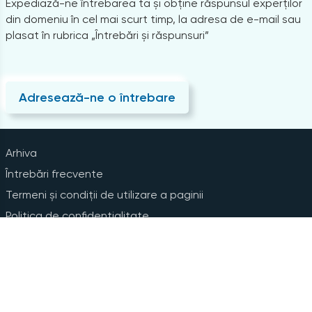
Expediază-ne întrebarea ta și obține răspunsul experților
din domeniu în cel mai scurt timp, la adresa de e-mail sau
plasat în rubrica „Întrebări și răspunsuri”
Adresează-ne o întrebare
Arhiva
Întrebări frecvente
Termeni și condiții de utilizare a paginii
Politica de confidențialitate
Instrucțiuni pentru ștergerea contului
Abonare la Newsline