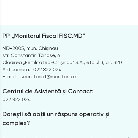
PP „Monitorul Fiscal FISC.MD”
MD-2005, mun. Chișinău
str. Constantin Tănase, 6
Clădirea „Fertilitatea-Chișinău” S.A., etajul 3, bir. 320
Anticamera:
022 822 024
E-mail:
secretariat@monitor.tax
Centrul de Asistență și Contact:
022 822 024
Dorești să obții un răspuns operativ și
complex?