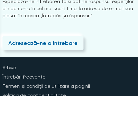
Expediază-ne întrebarea ta și obține răspunsul experților
din domeniu în cel mai scurt timp, la adresa de e-mail sau
plasat în rubrica „Întrebări și răspunsuri”
Adresează-ne o întrebare
Arhiva
Întrebări frecvente
Termeni și condiții de utilizare a paginii
Politica de confidențialitate
Instrucțiuni pentru ștergerea contului
Abonare la Newsline