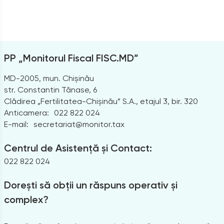
PP „Monitorul Fiscal FISC.MD”
MD-2005, mun. Chișinău
str. Constantin Tănase, 6
Clădirea „Fertilitatea-Chișinău” S.A., etajul 3, bir. 320
Anticamera:
022 822 024
E-mail:
secretariat@monitor.tax
Centrul de Asistență și Contact:
022 822 024
Dorești să obții un răspuns operativ și
complex?