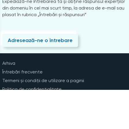
Expediază-ne întrebarea ta și obține răspunsul experților
din domeniu în cel mai scurt timp, la adresa de e-mail sau
plasat în rubrica „Întrebări și răspunsuri”
Adresează-ne o întrebare
Arhiva
Întrebări frecvente
Termeni și condiții de utilizare a paginii
Politica de confidențialitate
Instrucțiuni pentru ștergerea contului
Abonare la Newsline