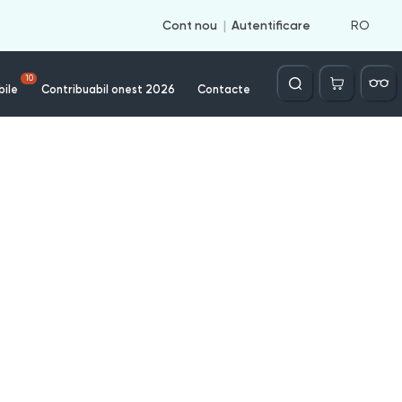
RO
Cont nou
Autentificare
Căutare
10
bile
Contribuabil onest 2026
Contacte