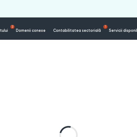
2
1
tului
Domenii conexe
Contabilitatea sectorială
Servicii disponi