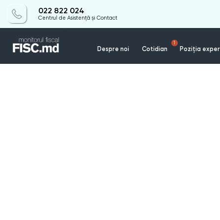
022 822 024
Centrul de Asistență și Contact
1
Despre noi
Cotidian
Poziția exper