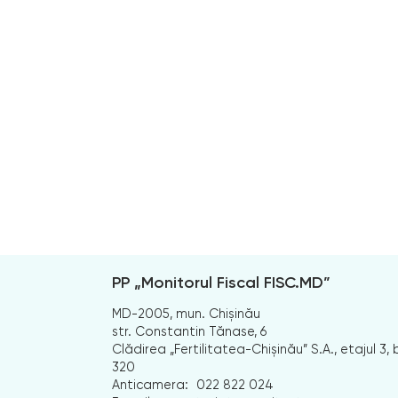
PP „Monitorul Fiscal FISC.MD”
MD-2005, mun. Chișinău
str. Constantin Tănase, 6
Clădirea „Fertilitatea-Chișinău” S.A., etajul 3, b
320
Anticamera:
022 822 024