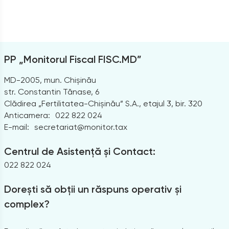
PP „Monitorul Fiscal FISC.MD”
MD-2005, mun. Chișinău
str. Constantin Tănase, 6
Clădirea „Fertilitatea-Chișinău” S.A., etajul 3, bir. 320
Anticamera:
022 822 024
E-mail:
secretariat@monitor.tax
Centrul de Asistență și Contact:
022 822 024
Dorești să obții un răspuns operativ și
complex?