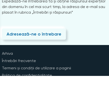
Expediază-ne întrebarea ta și obține răspunsul experților
din domeniu în cel mai scurt timp, la adresa de e-mail sau
plasat în rubrica „Întrebări și răspunsuri”
Adresează-ne o întrebare
Arhiva
Întrebări frecvente
Termeni și condiții de utilizare a paginii
Politica de confidențialitate
Instrucțiuni pentru ștergerea contului
Abonare la Newsline