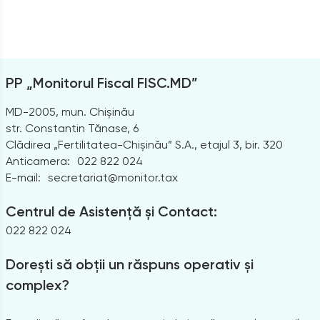
PP „Monitorul Fiscal FISC.MD”
MD-2005, mun. Chișinău
str. Constantin Tănase, 6
Clădirea „Fertilitatea-Chișinău” S.A., etajul 3, bir. 320
Anticamera:
022 822 024
E-mail:
secretariat@monitor.tax
Centrul de Asistență și Contact:
022 822 024
Dorești să obții un răspuns operativ și
complex?