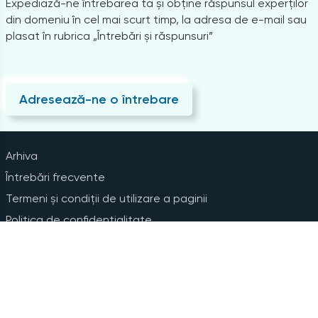
Expediază-ne întrebarea ta și obține răspunsul experților
din domeniu în cel mai scurt timp, la adresa de e-mail sau
plasat în rubrica „Întrebări și răspunsuri”
Adresează-ne o întrebare
Arhiva
Întrebări frecvente
Termeni și condiții de utilizare a paginii
Politica de confidențialitate
Instrucțiuni pentru ștergerea contului
Abonare la Newsline