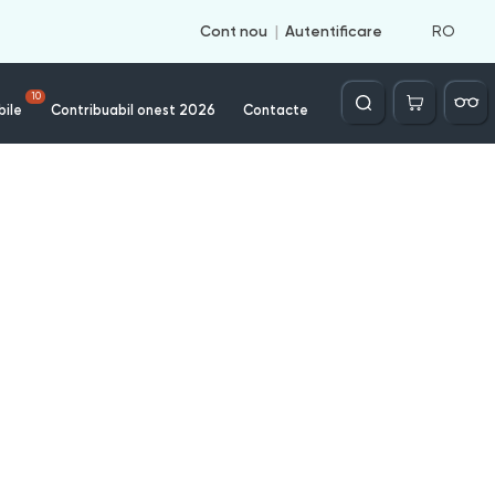
RO
Cont nou
Autentificare
Căutare
10
bile
Contribuabil onest 2026
Contacte