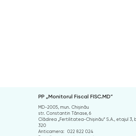
PP „Monitorul Fiscal FISC.MD”
MD-2005, mun. Chișinău
str. Constantin Tănase, 6
Clădirea „Fertilitatea-Chișinău” S.A., etajul 3, b
320
Anticamera:
022 822 024