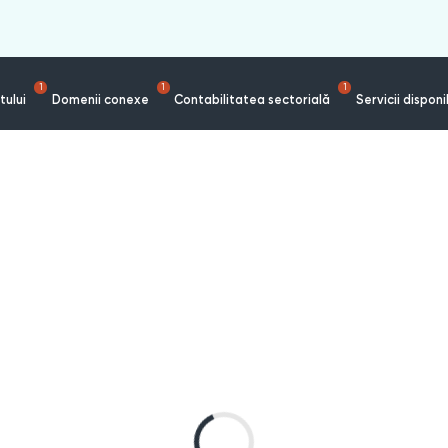
1
1
1
tului
Domenii conexe
Contabilitatea sectorială
Servicii disponi