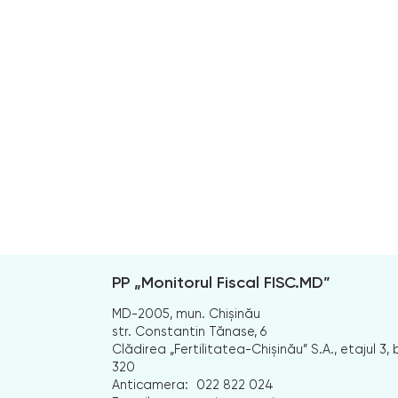
PP „Monitorul Fiscal FISC.MD”
MD-2005, mun. Chișinău
str. Constantin Tănase, 6
Clădirea „Fertilitatea-Chișinău” S.A., etajul 3, b
320
Anticamera:
022 822 024