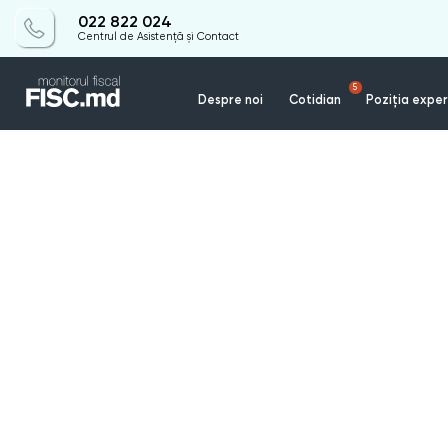
022 822 024
Centrul de Asistență și Contact
5
Despre noi
Cotidian
Poziția exper