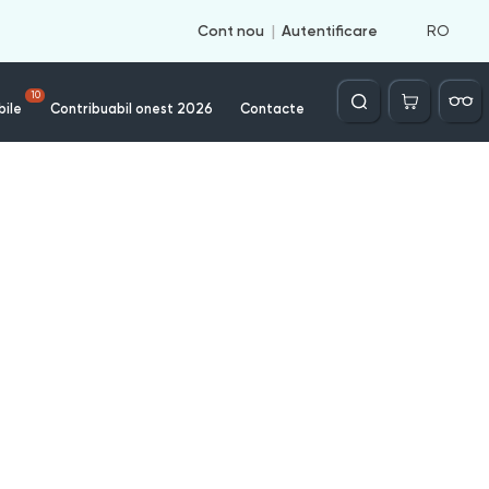
RO
Cont nou
Autentificare
Căutare
10
bile
Contribuabil onest 2026
Contacte