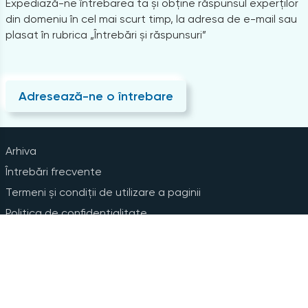
Expediază-ne întrebarea ta și obține răspunsul experților
din domeniu în cel mai scurt timp, la adresa de e-mail sau
plasat în rubrica „Întrebări și răspunsuri”
Adresează-ne o întrebare
Arhiva
Întrebări frecvente
Termeni și condiții de utilizare a paginii
Politica de confidențialitate
Instrucțiuni pentru ștergerea contului
Abonare la Newsline