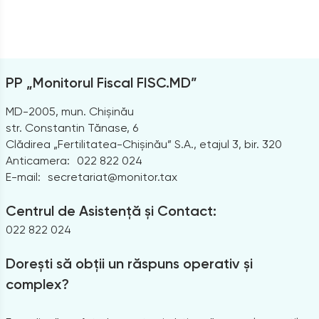
PP „Monitorul Fiscal FISC.MD”
MD-2005, mun. Chișinău
str. Constantin Tănase, 6
Clădirea „Fertilitatea-Chișinău” S.A., etajul 3, bir. 320
Anticamera:
022 822 024
E-mail:
secretariat@monitor.tax
Centrul de Asistență și Contact:
022 822 024
Dorești să obții un răspuns operativ și
complex?