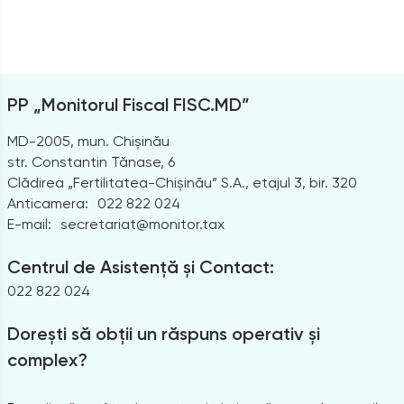
PP „Monitorul Fiscal FISC.MD”
MD-2005, mun. Chișinău
str. Constantin Tănase, 6
Clădirea „Fertilitatea-Chișinău” S.A., etajul 3, bir. 320
Anticamera:
022 822 024
E-mail:
secretariat@monitor.tax
Centrul de Asistență și Contact:
022 822 024
Dorești să obții un răspuns operativ și
complex?