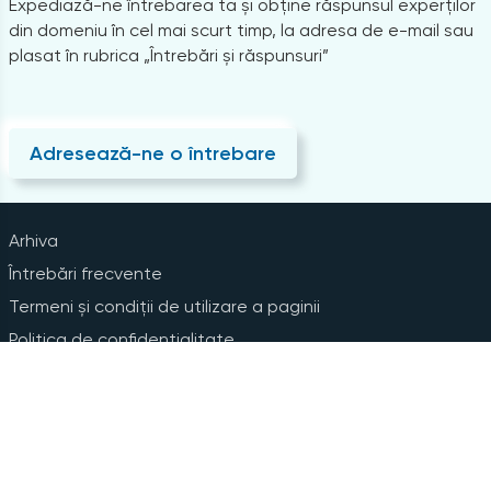
Expediază-ne întrebarea ta și obține răspunsul experților
din domeniu în cel mai scurt timp, la adresa de e-mail sau
plasat în rubrica „Întrebări și răspunsuri”
Adresează-ne o întrebare
Arhiva
Întrebări frecvente
Termeni și condiții de utilizare a paginii
Politica de confidențialitate
Instrucțiuni pentru ștergerea contului
Abonare la Newsline