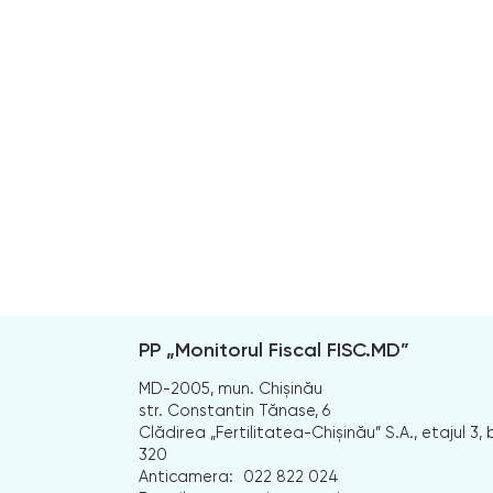
PP „Monitorul Fiscal FISC.MD”
MD-2005, mun. Chișinău
str. Constantin Tănase, 6
Clădirea „Fertilitatea-Chișinău” S.A., etajul 3, b
320
Anticamera:
022 822 024