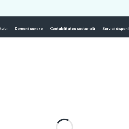
tului
Domenii conexe
Contabilitatea sectorială
Servicii disponi