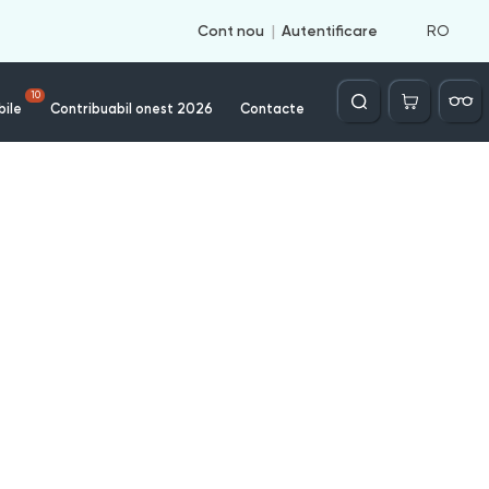
RO
Cont nou
Autentificare
Căutare
10
bile
Contribuabil onest 2026
Contacte