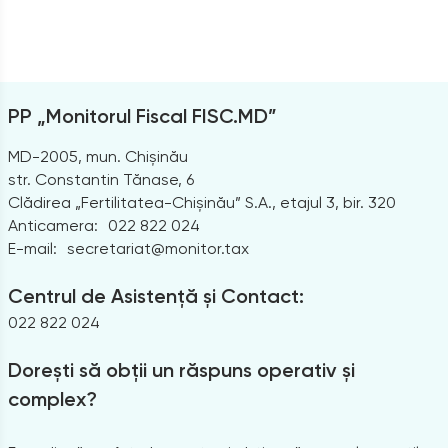
PP „Monitorul Fiscal FISC.MD”
MD-2005, mun. Chișinău
str. Constantin Tănase, 6
Clădirea „Fertilitatea-Chișinău” S.A., etajul 3, bir. 320
Anticamera:
022 822 024
E-mail:
secretariat@monitor.tax
Centrul de Asistență și Contact:
022 822 024
Dorești să obții un răspuns operativ și
complex?