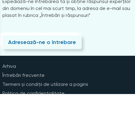
Expediază-ne întrebarea ta și obține răspunsul experților
din domeniu în cel mai scurt timp, la adresa de e-mail sau
plasat în rubrica „Întrebări și răspunsuri”
Adresează-ne o întrebare
Arhiva
Întrebări frecvente
Termeni și condiții de utilizare a paginii
Politica de confidențialitate
Instrucțiuni pentru ștergerea contului
Abonare la Newsline