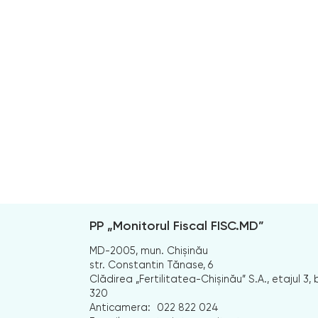
PP „Monitorul Fiscal FISC.MD”
MD-2005, mun. Chișinău
str. Constantin Tănase, 6
Clădirea „Fertilitatea-Chișinău” S.A., etajul 3, b
320
Anticamera:
022 822 024