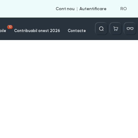
RO
Cont nou
Autentificare
Căutare
10
bile
Contribuabil onest 2026
Contacte