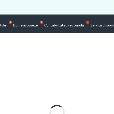
1
1
1
tului
Domenii conexe
Contabilitatea sectorială
Servicii disponi