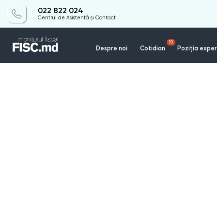
022 822 024
Centrul de Asistență și Contact
10
Despre noi
Cotidian
Poziția exper