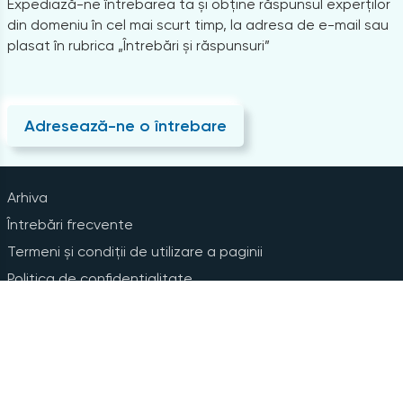
Expediază-ne întrebarea ta și obține răspunsul experților
din domeniu în cel mai scurt timp, la adresa de e-mail sau
plasat în rubrica „Întrebări și răspunsuri”
Adresează-ne o întrebare
Arhiva
Întrebări frecvente
Termeni și condiții de utilizare a paginii
Politica de confidențialitate
Instrucțiuni pentru ștergerea contului
Abonare la Newsline