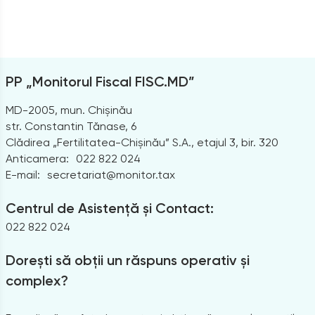
PP „Monitorul Fiscal FISC.MD”
MD-2005, mun. Chișinău
str. Constantin Tănase, 6
Clădirea „Fertilitatea-Chișinău” S.A., etajul 3, bir. 320
Anticamera:
022 822 024
E-mail:
secretariat@monitor.tax
Centrul de Asistență și Contact:
022 822 024
Dorești să obții un răspuns operativ și
complex?