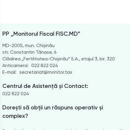
PP „Monitorul Fiscal FISC.MD”
MD-2005, mun. Chișinău
str. Constantin Tănase, 6
Clădirea „Fertilitatea-Chișinău” S.A., etajul 3, bir. 320
Anticamera:
022 822 024
E-mail:
secretariat@monitor.tax
Centrul de Asistență și Contact:
022 822 024
Dorești să obții un răspuns operativ și
complex?