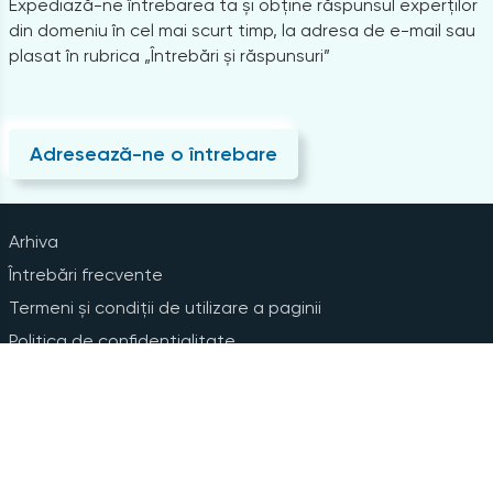
Expediază-ne întrebarea ta și obține răspunsul experților
din domeniu în cel mai scurt timp, la adresa de e-mail sau
plasat în rubrica „Întrebări și răspunsuri”
Adresează-ne o întrebare
Arhiva
Întrebări frecvente
Termeni și condiții de utilizare a paginii
Politica de confidențialitate
Instrucțiuni pentru ștergerea contului
Abonare la Newsline