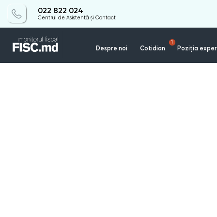
022 822 024
Centrul de Asistență și Contact
1
Despre noi
Cotidian
Poziția exper