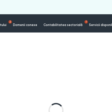
2
1
tului
Domenii conexe
Contabilitatea sectorială
Servicii disponi