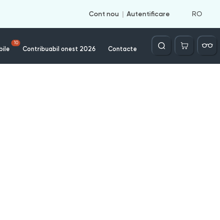
RO
Cont nou
Autentificare
Căutare
10
bile
Contribuabil onest 2026
Contacte