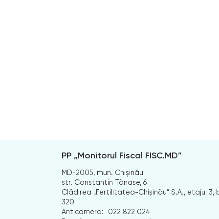
PP „Monitorul Fiscal FISC.MD”
MD-2005, mun. Chișinău
str. Constantin Tănase, 6
Clădirea „Fertilitatea-Chișinău” S.A., etajul 3, b
320
Anticamera:
022 822 024