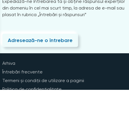
Expediază-ne întrebarea ta și obține răspunsul experților
din domeniu în cel mai scurt timp, la adresa de e-mail sau
plasat în rubrica „Întrebări și răspunsuri”
Adresează-ne o întrebare
Arhiva
Întrebări frecvente
Termeni și condiții de utilizare a paginii
Politica de confidențialitate
Instrucțiuni pentru ștergerea contului
Abonare la Newsline