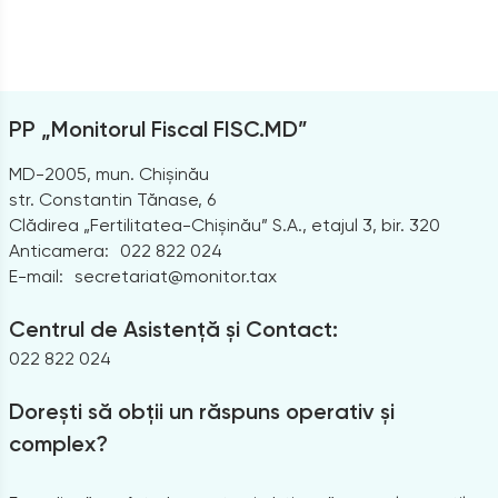
PP „Monitorul Fiscal FISC.MD”
MD-2005, mun. Chișinău
str. Constantin Tănase, 6
Clădirea „Fertilitatea-Chișinău” S.A., etajul 3, bir. 320
Anticamera:
022 822 024
E-mail:
secretariat@monitor.tax
Centrul de Asistență și Contact:
022 822 024
Dorești să obții un răspuns operativ și
complex?