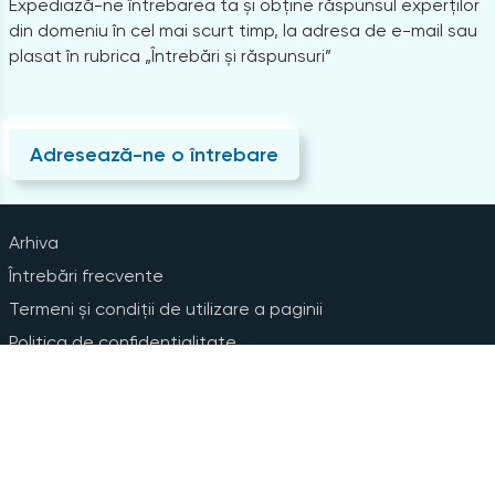
Expediază-ne întrebarea ta și obține răspunsul experților
din domeniu în cel mai scurt timp, la adresa de e-mail sau
plasat în rubrica „Întrebări și răspunsuri”
Adresează-ne o întrebare
Arhiva
Întrebări frecvente
Termeni și condiții de utilizare a paginii
Politica de confidențialitate
Instrucțiuni pentru ștergerea contului
Abonare la Newsline