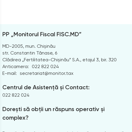
PP „Monitorul Fiscal FISC.MD”
MD-2005, mun. Chișinău
str. Constantin Tănase, 6
Clădirea „Fertilitatea-Chișinău” S.A., etajul 3, bir. 320
Anticamera:
022 822 024
E-mail:
secretariat@monitor.tax
Centrul de Asistență și Contact:
022 822 024
Dorești să obții un răspuns operativ și
complex?