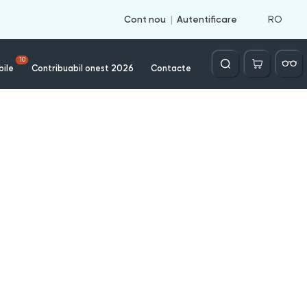
RO
Cont nou
Autentificare
Căutare
10
bile
Contribuabil onest 2026
Contacte