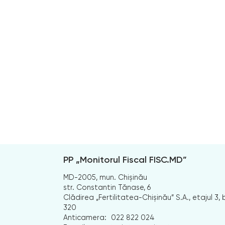
PP „Monitorul Fiscal FISC.MD”
MD-2005, mun. Chișinău
str. Constantin Tănase, 6
Clădirea „Fertilitatea-Chișinău” S.A., etajul 3, b
320
Anticamera:
022 822 024