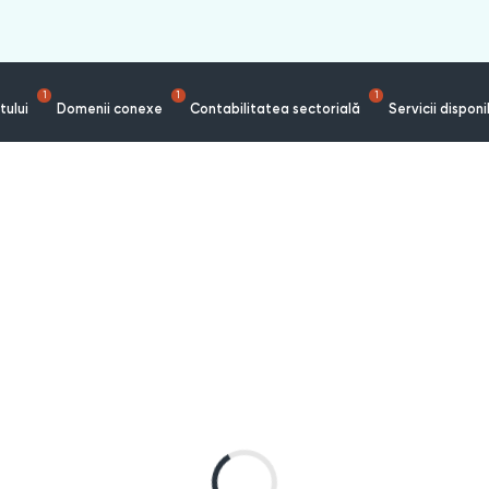
1
1
1
tului
Domenii conexe
Contabilitatea sectorială
Servicii disponi