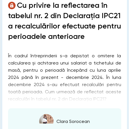
Cu privire la reflectarea în
tabelul nr. 2 din Declarația IPC21
a recalculărilor efectuate pentru
perioadele anterioare
În cadrul întreprinderii s-a depistat o omitere la
calcularea și achitarea unui salariat a tichetului de
masă, pentru o perioadă începând cu luna aprilie
2024 până în prezent - decembrie 2024. În luna
decembrie 2024 s-au efectuat recalculări pentru
toată perioada. Cum urmează de reflectat aceste
recalculări în tabelul nr. 2 din Declarația IPC21?
Clara Sorocean