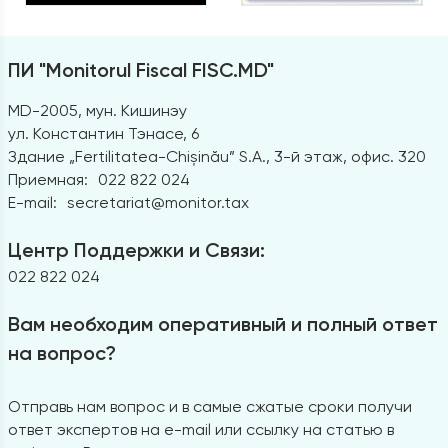
ПИ "Monitorul Fiscal FISC.MD"
MD-2005, мун. Кишинэу
ул. Константин Тэнасе, 6
Здание „Fertilitatea-Chișinău” S.A., 3-й этаж, офис. 320
Приемная:
022 822 024
E-mail:
secretariat@monitor.tax
Центр Поддержки и Связи:
022 822 024
Вам необходим оперативный и полный ответ
на вопрос?
Отправь нам вопрос и в самые сжатые сроки получи
ответ экспертов на e-mail или ссылку на статью в