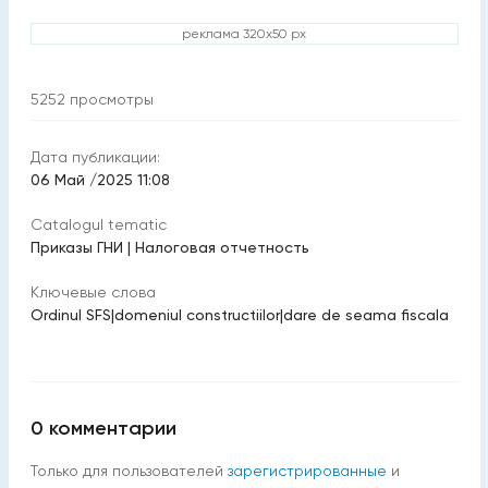
реклама 320x50 px
5252
просмотры
Дата публикации:
06 Май /2025 11:08
Catalogul tematic
Приказы ГНИ
|
Налоговая отчетность
Ключевые слова
Ordinul SFS
|
domeniul constructiilor
|
dare de seama fiscala
0
комментарии
Только для пользователей
зарегистрированные
и