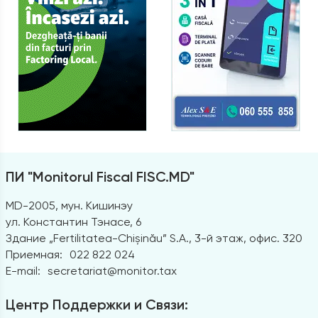
ПИ "Monitorul Fiscal FISC.MD"
MD-2005, мун. Кишинэу
ул. Константин Тэнасе, 6
Здание „Fertilitatea-Chișinău” S.A., 3-й этаж, офис. 320
Приемная:
022 822 024
E-mail:
secretariat@monitor.tax
Центр Поддержки и Связи: