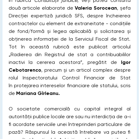
În rubirca
Consultații juridice
, veți putea consulta
două articole elaborate de
Valeria Sorocean
, șefa
Direcției expertiză juridică SFS, despre încheierea
contractelor cu element de extraneitate - condițiile
de fond/formă și legea aplicabilă și solicitarea și
obținerea informației de la Serviciul Fiscal de Stat.
Tot în această rubrică este publicat articolul
„Radierea din Registrul de stat a contribuabililor
inactivi la cererea acestora”, pregătit de
Igor
Cebotarenco
, precum și un articol complex despre
rolul Inspectoratului Control Financiar de Stat
în protejarea intereselor financiare ale statului, scris
de
Mariana Gîrleanu.
O societate comercială cu capital integral al
autorității publice locale are sau nu interdicția de a-i
fi acordate serviciile unei întreprinderi particulare de
pază? Răspunsul la această întrebare va putea fi