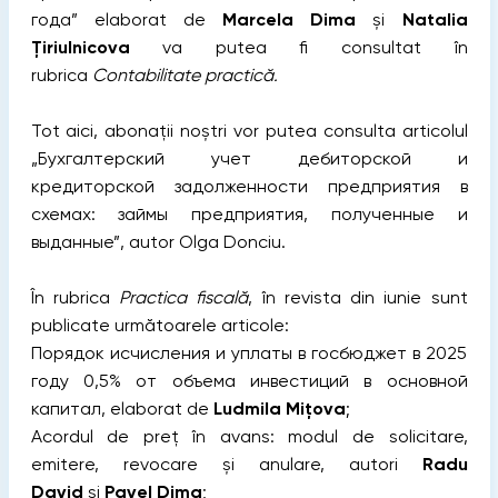
года” elaborat de
Marcela Dima
și
Natalia
Țiriulnicova
va putea fi consultat în
rubrica
Contabilitate practică.
Tot aici, abonații noștri vor putea consulta articolul
„Бухгалтерский учет дебиторской и
кредиторской задолженности предприятия в
схемах: займы предприятия, полученные и
выданные”, autor Olga Donciu.
În rubrica
Practica fiscală
, în revista din iunie sunt
publicate următoarele articole:
Порядок исчисления и уплаты в госбюджет в 2025
году 0,5% от объема инвестиций в основной
капитал, elaborat de
Ludmila Mițova
;
Acordul de preț în avans: modul de solicitare,
emitere, revocare și anulare, autori
Radu
David
și
Pavel Dima
;