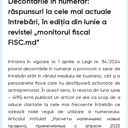
Decontările în numerar:
răspunsuri la cele mai actuale
întrebări, în ediția din iunie a
revistei „monitorul fiscal
FISC.md”
Intrarea în vigoare la 1 aprilie a Legii nr. 34/2024
privind decontările în numerar a provocat o serie de
întrebări atât în rândul mediului de business, cât și a
persoanelor fizice care nu desfășoară activitate de
antreprenoriat. În acest sens, în revista din luna iunie
– 4(95) este publicat un articol ce are ca scop de a
aduce claritate la cele mai frecvente întrebări ce
vizează noile reguli de utilizare a numerarului.
Articolul intitulat „Расчеты наличными: новые
правила, применяемые с апреля 2025