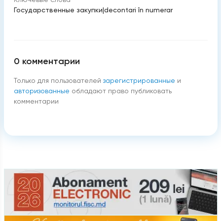
Государственные закупки
|
decontari în numerar
0
комментарии
Только для пользователей
зарегистрированные
и
авторизованные
обладают право публиковать
комментарии