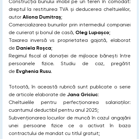
Construcția bunului imobil pe un teren în comodat:
dreptul la restituirea TVA și deducerea cheltuielilor,
autor
Aliona Dumitraș
;
Comercializarea bunurilor prin intermediul companiei
de curierat și bonul de casă,
Oleg Lupașco
;
Taxarea inversă vs proprietatea gajată, elaborat
de
Daniela Roșca
;
Regimul fiscal al donației de mijloace bănești între
persoanele fizice. Studiu de caz, pregătit
de
Evghenia Rusu
.
Totoată, în această rubrică sunt publicate o serie
de articole elaborate de
Jana Griciuc
:
Cheltuielile pentru perfecționarea salariaților:
cuantumul deductibil pentru anul 2025;
Subvenționarea locurilor de muncă în cazul angajării
unei persoane fizice ce a activat în baza
contractului de mandat cu titlul gratuit;