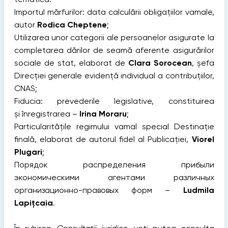
Importul mărfurilor: data calculării obligațiilor vamale,
autor
Rodica Cheptene
;
Utilizarea unor categorii ale persoanelor asigurate la
completarea dărilor de seamă aferente asigurărilor
sociale de stat, elaborat de
Clara Sorocean
, șefa
Direcției generale evidență individual a contribuțiilor,
CNAS;
Fiducia: prevederile legislative, constituirea
și înregistrarea –
Irina Moraru
;
Particularitățile regimului vamal special Destinație
finală, elaborat de autorul fidel al Publicației,
Viorel
Plugari
;
Порядок распределения прибыли
экономическими агентами различных
организационно-правовых форм –
Ludmila
Lapițcaia
.