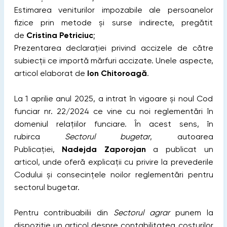
Estimarea veniturilor impozabile ale persoanelor
fizice prin metode și surse indirecte, pregătit
de
Cristina Petriciuc
;
Prezentarea declarației privind accizele de către
subiecții ce importă mărfuri accizate. Unele aspecte,
articol elaborat de
Ion Chitoroagă
.
La 1 aprilie anul 2025, a intrat în vigoare și noul Cod
funciar nr. 22/2024 ce vine cu noi reglementări în
domeniul relațiilor funciare. În acest sens, în
rubirca
Sectorul bugetar
, autoarea
Publicației,
Nadejda Zaporojan
a publicat un
articol, unde oferă explicații cu privire la prevederile
Codului și consecințele noilor reglementări pentru
sectorul bugetar.
Pentru contribuabilii din
Sectorul agrar
punem la
dispoziție un articol despre contabilitatea costurilor