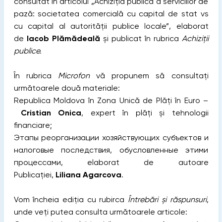
consultat în articolul „Achiziția publică a serviciilor de
pază: societatea comercială cu capital de stat vs
cu capital al autorității publice locale”, elaborat
de
Iacob Plămădeală
și publicat în rubrica
Achiziții
publice.
În rubrica
Microfon
vă propunem să consultați
următoarele două materiale:
Republica Moldova în Zona Unică de Plăți în Euro –
Cristian Onica
, expert în plăți și tehnologii
financiare;
Этапы реорганизации хозяйствующих субъектов и
налоговые последствия, обусловленные этими
процессами, elaborat de autoare
Publicației,
Liliana Agarcova
.
Vom încheia ediția cu rubirca
Întrebări și răspunsuri
,
unde veți putea consulta următoarele articole: