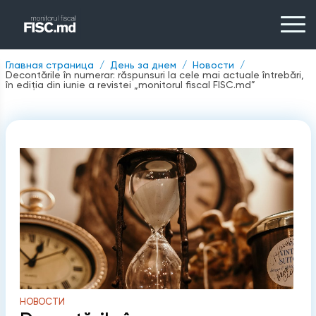
Главная страница
День за днем
Новости
Decontările în numerar: răspunsuri la cele mai actuale întrebări,
în ediția din iunie a revistei „monitorul fiscal FISC.md”
НОВОСТИ