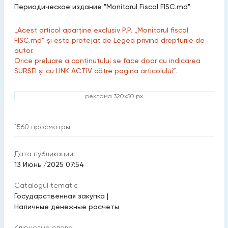
Периодическое издание "Monitorul Fiscal FISC.md"
„Acest articol aparține exclusiv P.P. „Monitorul fiscal
FISC.md” și este protejat de Legea privind drepturile de
autor.
Orice preluare a conținutului se face doar cu indicarea
SURSEI și cu LINK ACTIV către pagina articolului”.
реклама 320x50 px
1560
просмотры
Дата публикации:
13 Июнь /2025 07:54
Catalogul tematic
Государственная закупка
|
Hаличные денежные расчеты
Ключевые слова