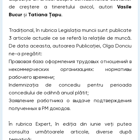
de creștere a tineretului avicol, autori
Vasile
Bucur
și
Tatiana Țapu
.
Tradițional, în rubrica Legislația muncii sunt publicate
3 articole actuale ce se referă la relațiile de muncă.
De data aceasta, autoarea Publicației, Olga Donciu
ne-a pregătit:
Правовая база оформления трудовых отношений в
некоммерческих организациях: нормативы
рабочего времени;
Indemnizația de concediu pentru perioada
concediului de odihnă anual plătit;
Заявление работника о выдаче подтверждения
полученных в РМ доходов.
În rubrica Expert, în ediția din iunie veți putea
consulta următoarele articole, diverse după
tematică: