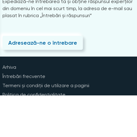
Expediază-ne întrebarea ta și obține răspunsul experților
din domeniu în cel mai scurt timp, la adresa de e-mail sau
plasat în rubrica „Întrebări și răspunsuri”
Adresează-ne o întrebare
Arhiva
Întrebări frecvente
Termeni și condiții de utilizare a paginii
Politica de confidențialitate
Instrucțiuni pentru ștergerea contului
Abonare la Newsline