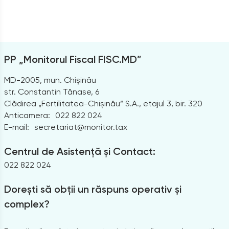
PP „Monitorul Fiscal FISC.MD”
MD-2005, mun. Chișinău
str. Constantin Tănase, 6
Clădirea „Fertilitatea-Chișinău” S.A., etajul 3, bir. 320
Anticamera:
022 822 024
E-mail:
secretariat@monitor.tax
Centrul de Asistență și Contact:
022 822 024
Dorești să obții un răspuns operativ și
complex?