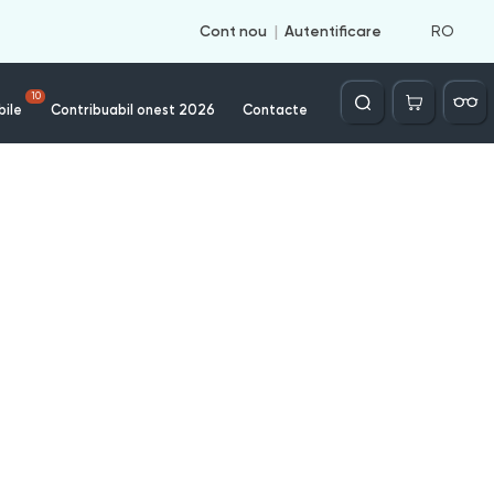
RO
Cont nou
Autentificare
Căutare
10
bile
Contribuabil onest 2026
Contacte