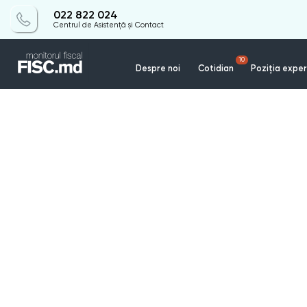
022 822 024
Centrul de Asistență și Contact
10
Despre noi
Cotidian
Poziția exper