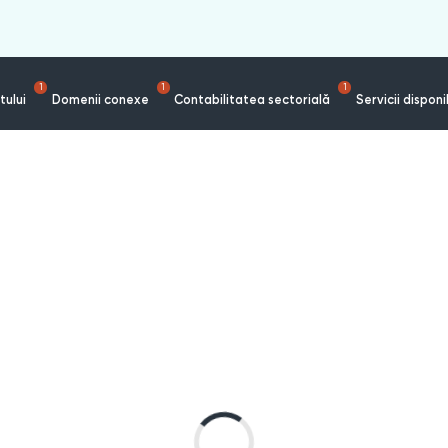
1
1
1
tului
Domenii conexe
Contabilitatea sectorială
Servicii disponi