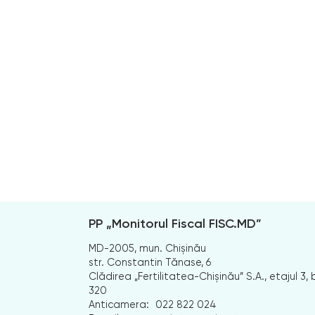
PP „Monitorul Fiscal FISC.MD”
MD-2005, mun. Chișinău
str. Constantin Tănase, 6
Clădirea „Fertilitatea-Chișinău” S.A., etajul 3, b
320
Anticamera:
022 822 024