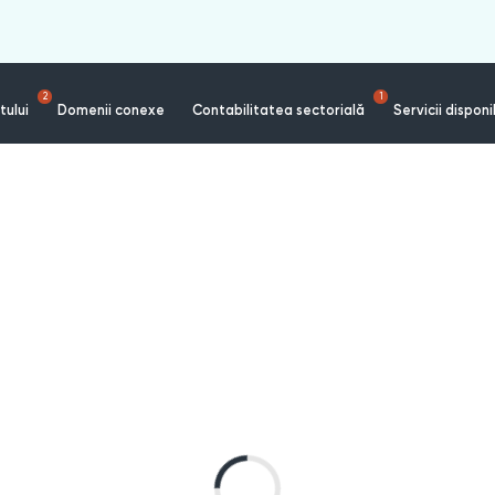
2
1
tului
Domenii conexe
Contabilitatea sectorială
Servicii disponi