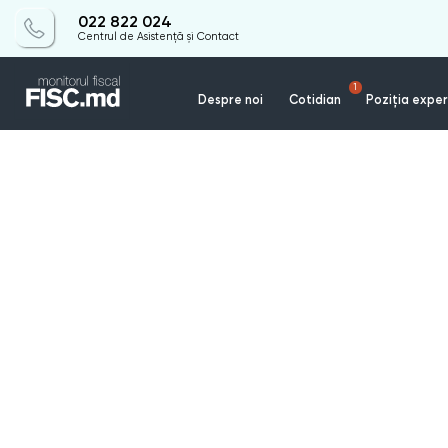
022 822 024
Centrul de Asistență și Contact
1
Despre noi
Cotidian
Poziția exper