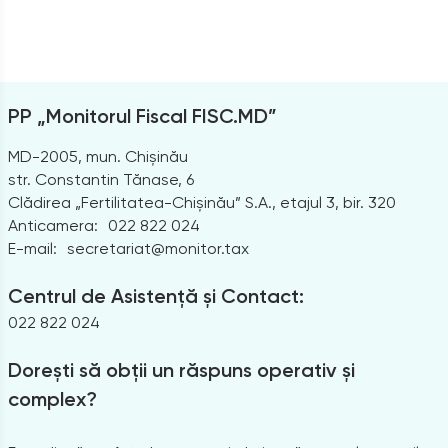
PP „Monitorul Fiscal FISC.MD”
MD-2005, mun. Chișinău
str. Constantin Tănase, 6
Clădirea „Fertilitatea-Chișinău” S.A., etajul 3, bir. 320
Anticamera:
022 822 024
E-mail:
secretariat@monitor.tax
Centrul de Asistență și Contact:
022 822 024
Dorești să obții un răspuns operativ și
complex?