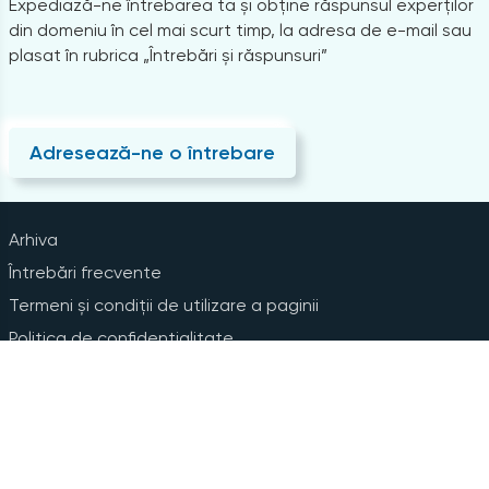
Expediază-ne întrebarea ta și obține răspunsul experților
din domeniu în cel mai scurt timp, la adresa de e-mail sau
plasat în rubrica „Întrebări și răspunsuri”
Adresează-ne o întrebare
Arhiva
Întrebări frecvente
Termeni și condiții de utilizare a paginii
Politica de confidențialitate
Instrucțiuni pentru ștergerea contului
Abonare la Newsline