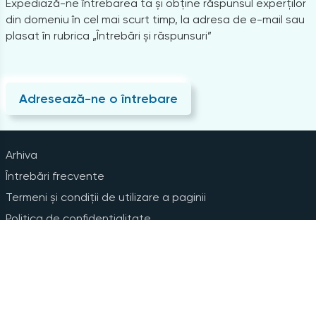
Expediază-ne întrebarea ta și obține răspunsul experților
din domeniu în cel mai scurt timp, la adresa de e-mail sau
plasat în rubrica „Întrebări și răspunsuri”
Adresează-ne o întrebare
Arhiva
Întrebări frecvente
Termeni și condiții de utilizare a paginii
Politica de confidențialitate
Instrucțiuni pentru ștergerea contului
Abonare la Newsline