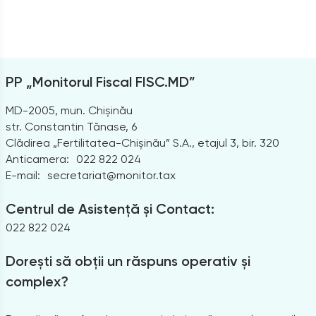
PP „Monitorul Fiscal FISC.MD”
MD-2005, mun. Chișinău
str. Constantin Tănase, 6
Clădirea „Fertilitatea-Chișinău” S.A., etajul 3, bir. 320
Anticamera:
022 822 024
E-mail:
secretariat@monitor.tax
Centrul de Asistență și Contact:
022 822 024
Dorești să obții un răspuns operativ și
complex?