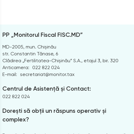
PP „Monitorul Fiscal FISC.MD”
MD-2005, mun. Chișinău
str. Constantin Tănase, 6
Clădirea „Fertilitatea-Chișinău” S.A., etajul 3, bir. 320
Anticamera:
022 822 024
E-mail:
secretariat@monitor.tax
Centrul de Asistență și Contact:
022 822 024
Dorești să obții un răspuns operativ și
complex?