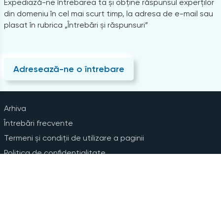
Expediază-ne întrebarea ta și obține răspunsul experților
din domeniu în cel mai scurt timp, la adresa de e-mail sau
plasat în rubrica „Întrebări și răspunsuri”
Adresează-ne o întrebare
Arhiva
Întrebări frecvente
Termeni și condiții de utilizare a paginii
Politica de confidențialitate
Instrucțiuni pentru ștergerea contului
Abonare la Newsline